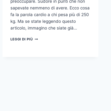
preoccupare. Sudore in punti che non
sapevate nemmeno di avere. Ecco cosa
fa la parola cardio a chi pesa più di 250
kg. Ma se state leggendo questo
articolo, immagino che siate già…
I
LEGGI DI PIÙ
2
MIGLIORI
SARM
PER
IL
CARDIO