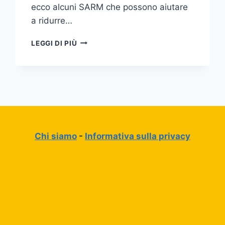
ecco alcuni SARM che possono aiutare
a ridurre…
I
LEGGI DI PIÙ
MIGLIORI
SARMS
PER
LA
PERDITA
DI
GRASSO
Chi siamo
-
Informativa sulla privacy