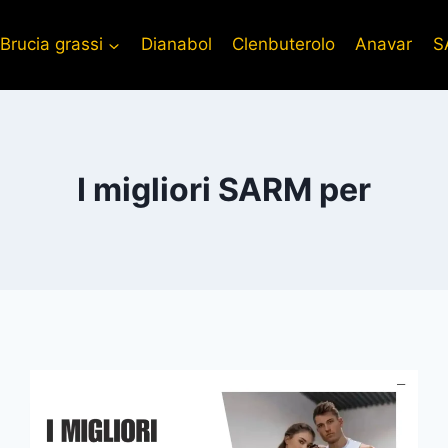
Brucia grassi
Dianabol
Clenbuterolo
Anavar
S
I migliori SARM per