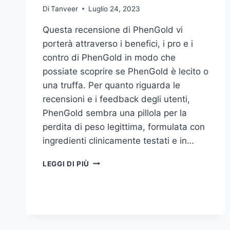
Di
Tanveer
Luglio 24, 2023
Questa recensione di PhenGold vi
porterà attraverso i benefici, i pro e i
contro di PhenGold in modo che
possiate scoprire se PhenGold è lecito o
una truffa. Per quanto riguarda le
recensioni e i feedback degli utenti,
PhenGold sembra una pillola per la
perdita di peso legittima, formulata con
ingredienti clinicamente testati e in…
RECENSIONE
LEGGI DI PIÙ
DI
PHENGOLD
–
È
LECITO
O