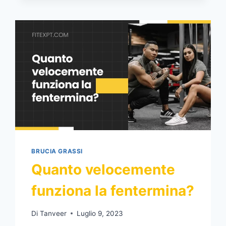
DI
DAN
FOGLER
PRIMA
E
DOPO
LE
FOTO
BRUCIA GRASSI
Quanto velocemente
funziona la fentermina?
Di
Tanveer
Luglio 9, 2023