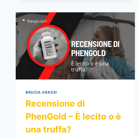
DI
TESSA
BROOKS
PRIMA
E
DOPO
LE
FOTO
BRUCIA GRASSI
Recensione di
PhenGold – È lecito o è
una truffa?