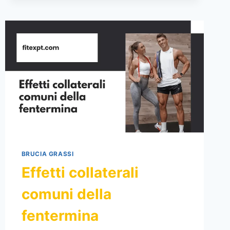
È
IL
MIGLIORE?
BRUCIA GRASSI
Effetti collaterali
comuni della
fentermina