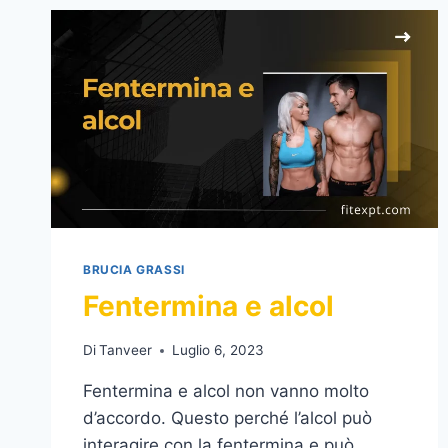
È
UNA
TRUFFA?
BRUCIA GRASSI
Fentermina e alcol
Di
Tanveer
Luglio 6, 2023
Fentermina e alcol non vanno molto
d’accordo. Questo perché l’alcol può
interagire con la fentermina e può