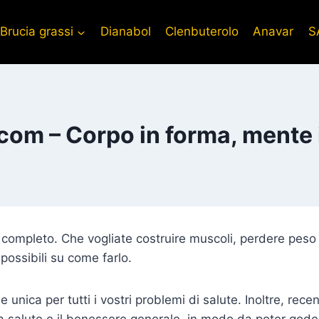
Brucia grassi
Dianabol
Clenbuterolo
Anavar
S
.com – Corpo in forma, mente 
 completo. Che vogliate costruire muscoli, perdere peso o
 possibili su come farlo.
unica per tutti i vostri problemi di salute. Inoltre, recen
la salute e il benessere generale, in modo da poter gode