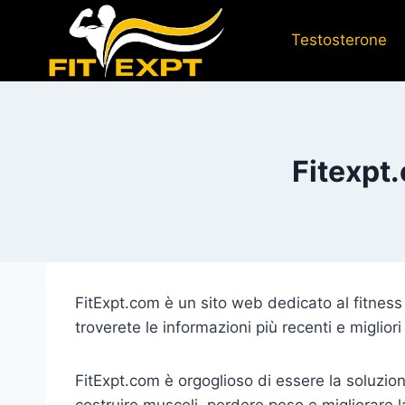
Salta
al
Testosterone
contenuto
Fitexpt
FitExpt.com è un sito web dedicato al fitness
troverete le informazioni più recenti e migliori
FitExpt.com è orgoglioso di essere la soluzione 
costruire muscoli, perdere peso e migliorare 