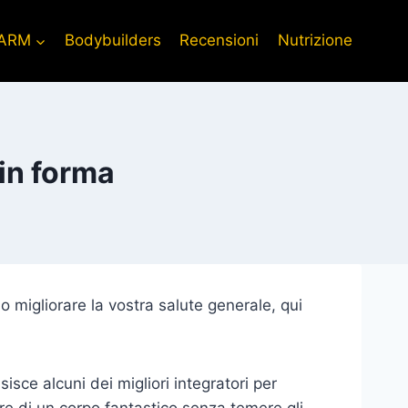
ARM
Bodybuilders
Recensioni
Nutrizione
in forma
 migliorare la vostra salute generale, qui
sisce alcuni dei migliori integratori per
re di un corpo fantastico senza temere gli