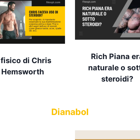
Rich Piana er
l fisico di Chris
naturale o sot
Hemsworth
steroidi?
Dianabol