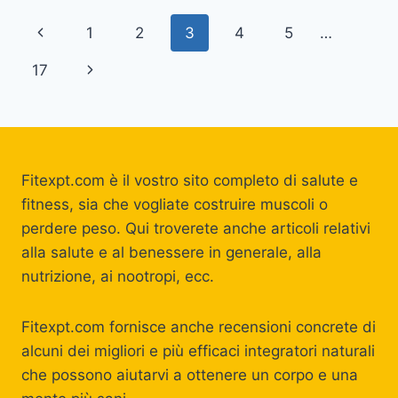
PRINCIPIANTI
Navigazione
Pagina
1
2
3
4
5
…
pagina
Precedente
Pagina
17
successiva
Fitexpt.com è il vostro sito completo di salute e
fitness, sia che vogliate costruire muscoli o
perdere peso. Qui troverete anche articoli relativi
alla salute e al benessere in generale, alla
nutrizione, ai nootropi, ecc.
Fitexpt.com fornisce anche recensioni concrete di
alcuni dei migliori e più efficaci integratori naturali
che possono aiutarvi a ottenere un corpo e una