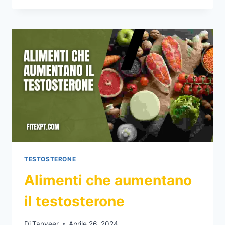
VENGONO
RILEVATI
DAGLI
ESAMI
DEL
SANGUE?
TESTOSTERONE
Alimenti che aumentano
il testosterone
Di
Tanveer
Aprile 26, 2024