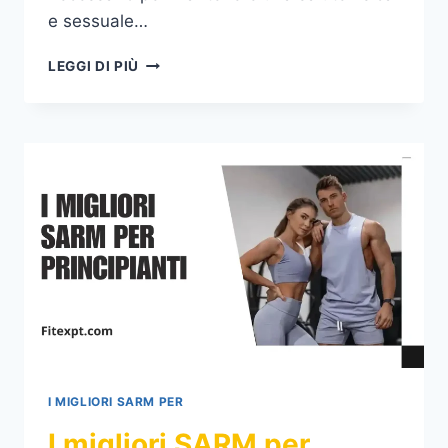
e sessuale…
12
LEGGI DI PIÙ
ALIMENTI
CHE
ABBASSANO
IL
TESTOSTERONE
NEGLI
UOMINI
I MIGLIORI SARM PER
I migliori SARM per