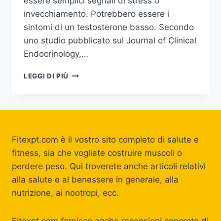
essere semplici segnali di stress o
invecchiamento. Potrebbero essere i
sintomi di un testosterone basso. Secondo
uno studio pubblicato sul Journal of Clinical
Endocrinology,…
TESTOSTERONE
LEGGI DI PIÙ
BASSO:
SINTOMI
NELL’UOMO,
CAUSE
E
RIMEDI
Fitexpt.com è il vostro sito completo di salute e
NATURALI
fitness, sia che vogliate costruire muscoli o
EFFICACI
perdere peso. Qui troverete anche articoli relativi
alla salute e al benessere in generale, alla
nutrizione, ai nootropi, ecc.