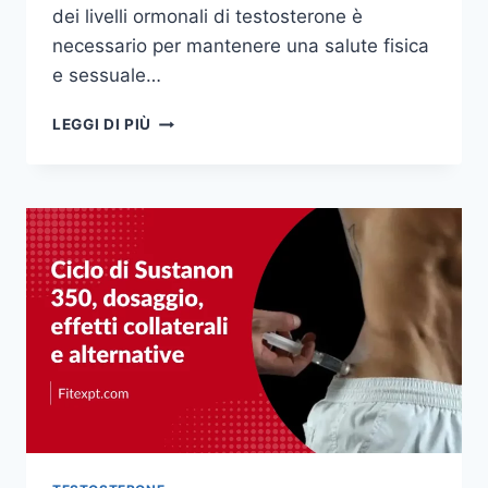
dei livelli ormonali di testosterone è
necessario per mantenere una salute fisica
e sessuale…
12
LEGGI DI PIÙ
ALIMENTI
CHE
ABBASSANO
IL
TESTOSTERONE
NEGLI
UOMINI