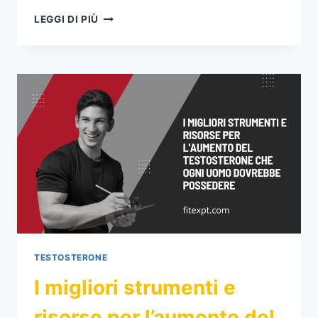
CICLO
LEGGI DI PIÙ
DI
SUSTANON
350,
DOSAGGIO,
EFFETTI
COLLATERALI
E
ALTERNATIVE
TESTOSTERONE
I migliori strumenti e
risorse per l’aumento del