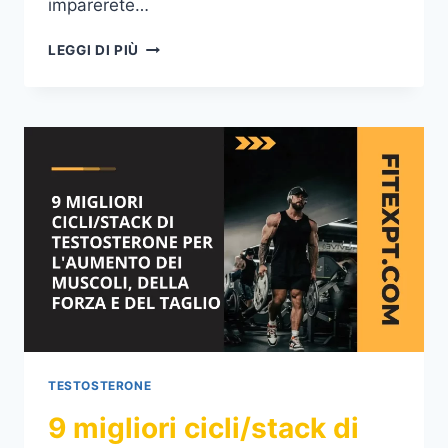
imparerete…
I
LEGGI DI PIÙ
MIGLIORI
STRUMENTI
E
RISORSE
PER
L’AUMENTO
DEL
TESTOSTERONE
CHE
OGNI
UOMO
DOVREBBE
POSSEDERE
TESTOSTERONE
9 migliori cicli/stack di