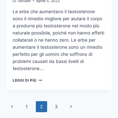
Di
Tanveer
Aprile 5, 2023
Le erbe che aumentano il testosterone
sono il rimedio migliore per aiutare il corpo
a produrre più testosterone nel modo più
naturale possibile, poiché non hanno effetti
collaterali o ne hanno zero. Le erbe per
aumentare il testosterone sono un rimedio
perfetto per gli uomini che soffrono di
problemi causati da bassi livelli di
testosterone….
ERBE
LEGGI DI PIÙ
CHE
AUMENTANO
IL
TESTOSTERONE:
Navigazione
Pagina
Pagina
1
2
3
QUELLE
CHE
pagina
Precedente
successiva
FUNZIONANO