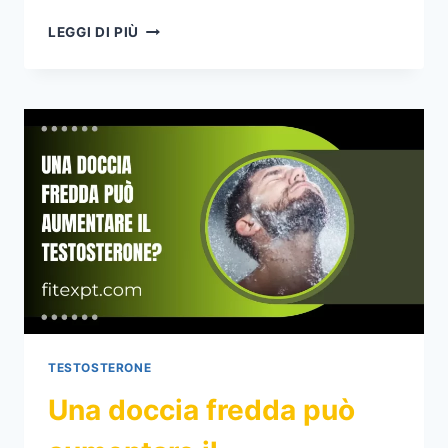
9
LEGGI DI PIÙ
MIGLIORI
CICLI/STACK
DI
TESTOSTERONE
PER
L’AUMENTO
DEI
MUSCOLI,
DELLA
FORZA
E
DEL
TAGLIO
TESTOSTERONE
Una doccia fredda può