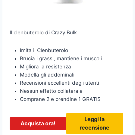
Il clenbuterolo di Crazy Bulk
Imita il Clenbuterolo
Brucia i grassi, mantiene i muscoli
Migliora la resistenza
Modella gli addominali
Recensioni eccellenti degli utenti
Nessun effetto collaterale
Comprane 2 e prendine 1 GRATIS
Leggi la
Acquista ora!
recensione