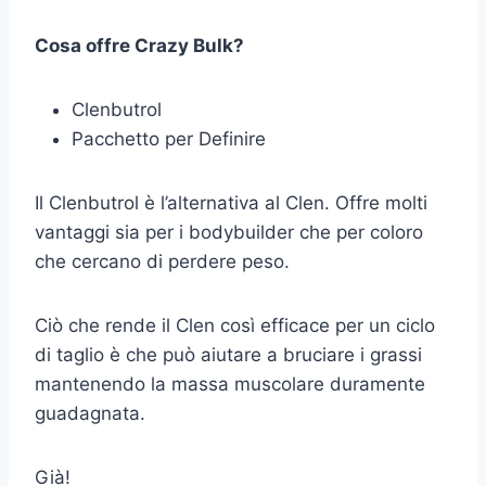
Cosa offre Crazy Bulk?
Clenbutrol
Pacchetto per Definire
Il Clenbutrol è l’alternativa al Clen. Offre molti
vantaggi sia per i bodybuilder che per coloro
che cercano di perdere peso.
Ciò che rende il Clen così efficace per un ciclo
di taglio è che può aiutare a bruciare i grassi
mantenendo la massa muscolare duramente
guadagnata.
Già!