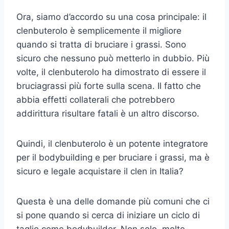
Ora, siamo d’accordo su una cosa principale: il
clenbuterolo è semplicemente il migliore
quando si tratta di bruciare i grassi. Sono
sicuro che nessuno può metterlo in dubbio. Più
volte, il clenbuterolo ha dimostrato di essere il
bruciagrassi più forte sulla scena. Il fatto che
abbia effetti collaterali che potrebbero
addirittura risultare fatali è un altro discorso.
Quindi, il clenbuterolo è un potente integratore
per il bodybuilding e per bruciare i grassi, ma è
sicuro e legale acquistare il clen in Italia?
Questa è una delle domande più comuni che ci
si pone quando si cerca di iniziare un ciclo di
taglio come bodybuilder. Non solo, molte