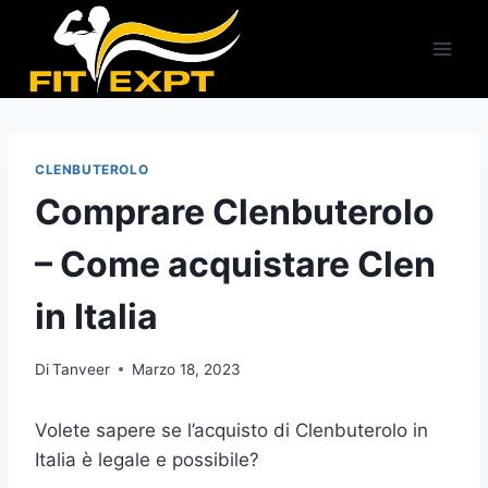
Salta
al
contenuto
CLENBUTEROLO
Comprare Clenbuterolo
– Come acquistare Clen
in Italia
Di
Tanveer
Marzo 18, 2023
Volete sapere se l’acquisto di Clenbuterolo in
Italia è legale e possibile?