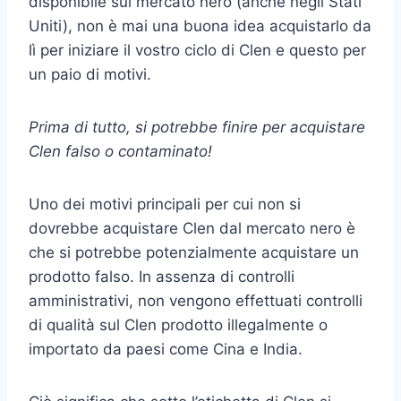
disponibile sul mercato nero (anche negli Stati
Uniti), non è mai una buona idea acquistarlo da
lì per iniziare il vostro ciclo di Clen e questo per
un paio di motivi.
Prima di tutto, si potrebbe finire per acquistare
Clen falso o contaminato!
Uno dei motivi principali per cui non si
dovrebbe acquistare Clen dal mercato nero è
che si potrebbe potenzialmente acquistare un
prodotto falso. In assenza di controlli
amministrativi, non vengono effettuati controlli
di qualità sul Clen prodotto illegalmente o
importato da paesi come Cina e India.