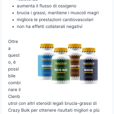
aumenta il flusso di ossigeno
brucia i grassi, mantiene i muscoli magri
migliora le prestazioni cardiovascolari
non ha effetti collaterali negativi
Oltre
a
quest
o, è
possi
bile
combi
nare il
Clenb
utrol con altri steroidi legali brucia-grassi di
Crazy Bulk per ottenere risultati migliori e più