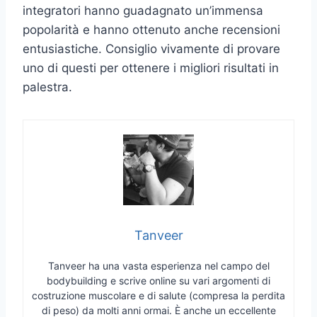
integratori hanno guadagnato un’immensa
popolarità e hanno ottenuto anche recensioni
entusiastiche. Consiglio vivamente di provare
uno di questi per ottenere i migliori risultati in
palestra.
Tanveer
Tanveer ha una vasta esperienza nel campo del
bodybuilding e scrive online su vari argomenti di
costruzione muscolare e di salute (compresa la perdita
di peso) da molti anni ormai. È anche un eccellente