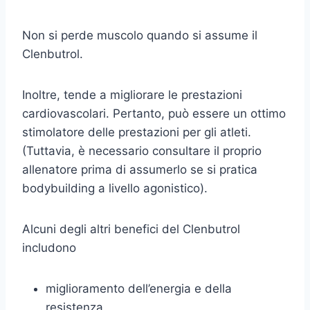
Non si perde muscolo quando si assume il
Clenbutrol.
Inoltre, tende a migliorare le prestazioni
cardiovascolari. Pertanto, può essere un ottimo
stimolatore delle prestazioni per gli atleti.
(Tuttavia, è necessario consultare il proprio
allenatore prima di assumerlo se si pratica
bodybuilding a livello agonistico).
Alcuni degli altri benefici del Clenbutrol
includono
miglioramento dell’energia e della
resistenza