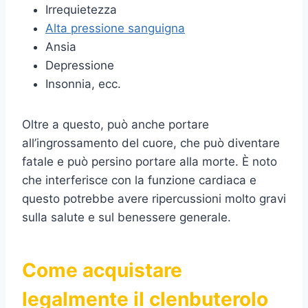
Irrequietezza
Alta pressione sanguigna
Ansia
Depressione
Insonnia, ecc.
Oltre a questo, può anche portare
all’ingrossamento del cuore, che può diventare
fatale e può persino portare alla morte. È noto
che interferisce con la funzione cardiaca e
questo potrebbe avere ripercussioni molto gravi
sulla salute e sul benessere generale.
Come acquistare
legalmente il clenbuterolo