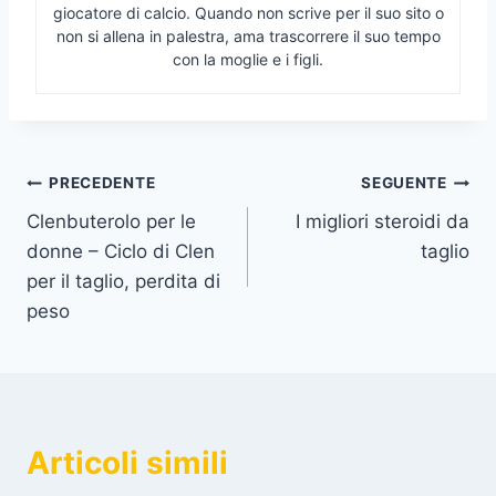
giocatore di calcio. Quando non scrive per il suo sito o
non si allena in palestra, ama trascorrere il suo tempo
con la moglie e i figli.
Navigazione
PRECEDENTE
SEGUENTE
Clenbuterolo per le
I migliori steroidi da
articoli
donne – Ciclo di Clen
taglio
per il taglio, perdita di
peso
Articoli simili