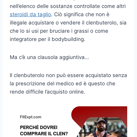
nell’elenco delle sostanze controllate come altri
steroidi da taglio
. Ciò significa che non è
illegale acquistare o vendere il clenbuterolo, sia
che lo si usi per bruciare i grassi o come
integratore per il bodybuilding.
Ma c’è una clausola aggiuntiva…
Il clenbuterolo non può essere acquistato senza
la prescrizione del medico ed è questo che
rende difficile l’acquisto online.