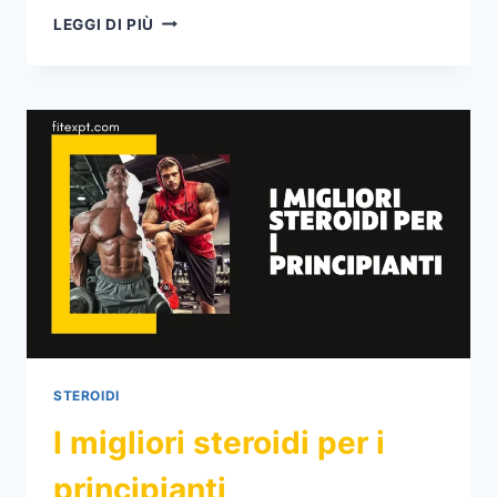
6
LEGGI DI PIÙ
STEROIDI
ORALI
PIÙ
FORTI
E
I
LORO
RISCHI
STEROIDI
I migliori steroidi per i
principianti