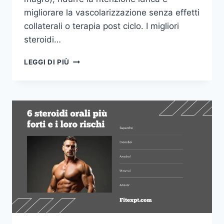
migliorare la vascolarizzazione senza effetti
collaterali o terapia post ciclo. I migliori
steroidi…
I
LEGGI DI PIÙ
MIGLIORI
STEROIDI
DA
TAGLIO
PER
OTTENERE
ADDOMINALI
SCOLPITI