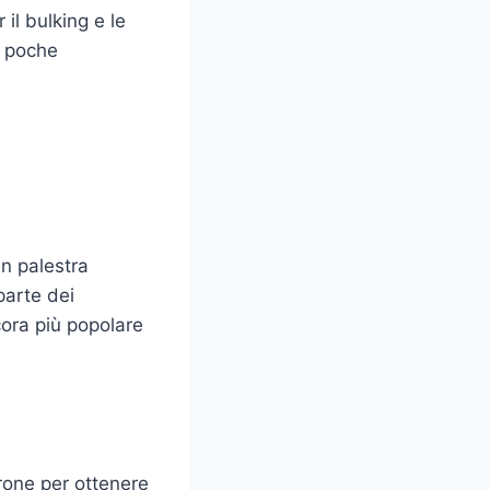
r il bulking e le
n poche
in palestra
parte dei
cora più popolare
erone per ottenere