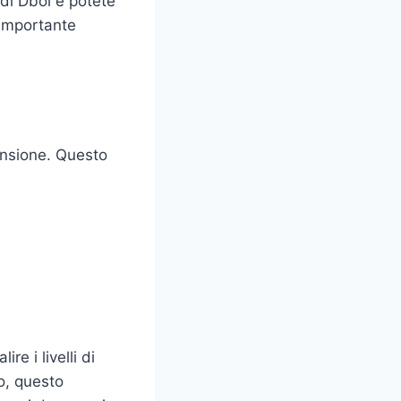
 di Dbol e potete
 importante
tensione. Questo
e i livelli di
o, questo