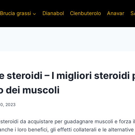
Brucia grassi
Dianabol
Clenbuterolo
Anavar
S
steroidi – I migliori steroidi 
o dei muscoli
30, 2023
ri steroidi da acquistare per guadagnare muscoli e forza 
nche i loro benefici, gli effetti collaterali e le alternative 