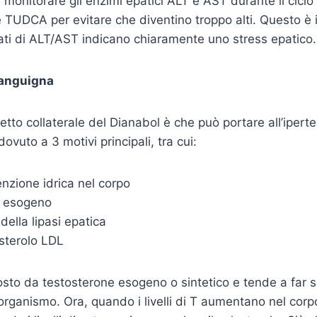
 monitorare gli enzimi epatici ALT e AST durante il ciclo
TUDCA per evitare che diventino troppo alti. Questo è
evati di ALT/AST indicano chiaramente uno stress epatico.
sanguigna
fetto collaterale del Dianabol è che può portare all’iper
vuto a 3 motivi principali, tra cui:
enzione idrica nel corpo
e esogeno
della lipasi epatica
esterolo LDL
o da testosterone esogeno o sintetico e tende a far salir
’organismo. Ora, quando i livelli di T aumentano nel corp