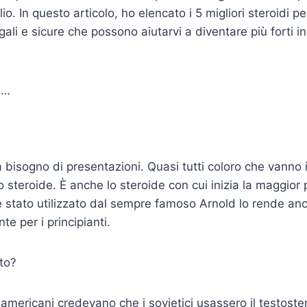
aglio. In questo articolo, ho elencato i 5 migliori steroidi pe
egali e sicure che possono aiutarvi a diventare più forti i
i…
a bisogno di presentazioni. Quasi tutti coloro che vanno 
steroide. È anche lo steroide con cui inizia la maggior 
 è stato utilizzato dal sempre famoso Arnold lo rende an
te per i principianti.
to?
i americani credevano che i sovietici usassero il testost