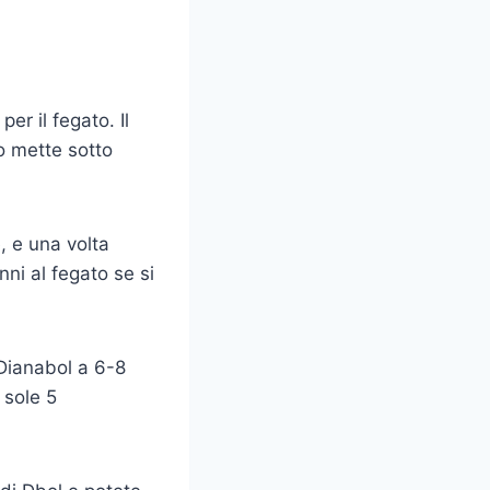
per il fegato. Il
o mette sotto
, e una volta
nni al fegato se si
di Dianabol a 6-8
a sole 5