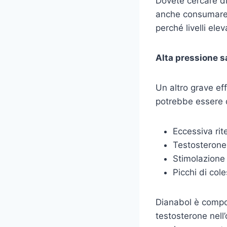
Dovete cercare di
anche consumare 
perché livelli el
Alta pressione 
Un altro grave ef
potrebbe essere do
Eccessiva rit
Testosteron
Stimolazione 
Picchi di col
Dianabol è compost
testosterone nell