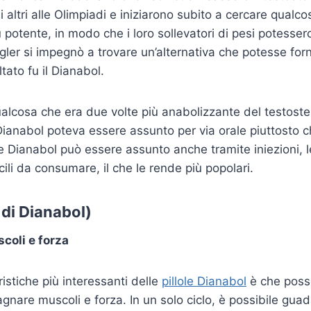
i altri alle Olimpiadi e iniziarono subito a cercare qualc
 potente, in modo che i loro sollevatori di pesi potesser
iegler si impegnò a trovare un’alternativa che potesse forni
ltato fu il Dianabol.
ualcosa che era due volte più anabolizzante del testoste
Dianabol poteva essere assunto per via orale piuttosto c
 Dianabol può essere assunto anche tramite iniezioni, l
ili da consumare, il che le rende più popolari.
 di Dianabol)
coli e forza
istiche più interessanti delle
pillole Dianabol
è che poss
agnare muscoli e forza. In un solo ciclo, è possibile gua