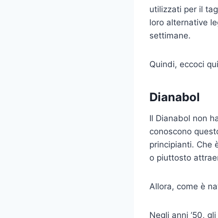
utilizzati per il t
loro alternative l
settimane.
Quindi, eccoci qu
Dianabol
Il Dianabol non h
conoscono questo 
principianti. Che
o piuttosto attraen
Allora, come è na
Negli anni ’50, gl