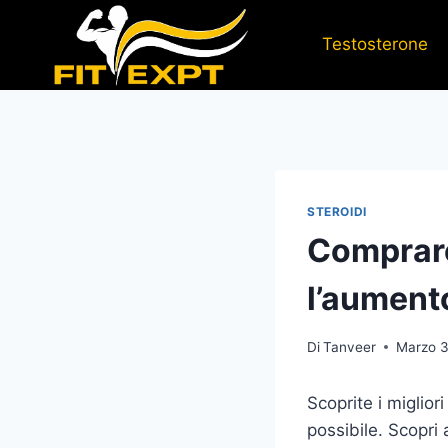
Salta
al
Testosterone
contenuto
STEROIDI
Comprare 
l’aument
Di
Tanveer
Marzo 
Scoprite i miglio
possibile. Scopri a