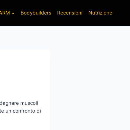
ARM
Bodybuilders
Recensioni
Nutrizione
adagnare muscoli
te un confronto di