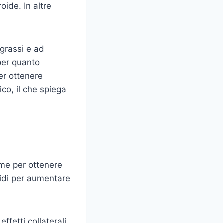
ide. In altre
 grassi e ad
 per quanto
per ottenere
ico, il che spiega
eme per ottenere
roidi per aumentare
fetti collaterali,