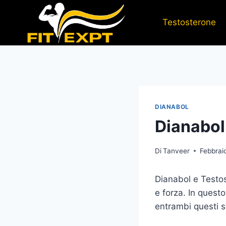
Salta
al
Testosterone
contenuto
DIANABOL
Dianabol
Di
Tanveer
Febbrai
Dianabol e Testos
e forza. In quest
entrambi questi s