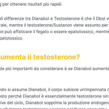
ng per ottenere risultati più rapidi.
ali differenze tra Dianabol e Testosterone è che il Dbol 
rale, mentre il testosterone/Sustanon viene assunto per v
bol può affaticare il fegato o essere epatotossico, mentre
patotossico.
aumenta il testosterone?
e più importanti da considerare è se Dianabol aumenta
ndo si assume Dianabol, il corpo subisce un’impennata dei
sto perché Dianabol è essenzialmente testosterone sint
sive del ciclo, Dianabol sopprime la produzione endogen