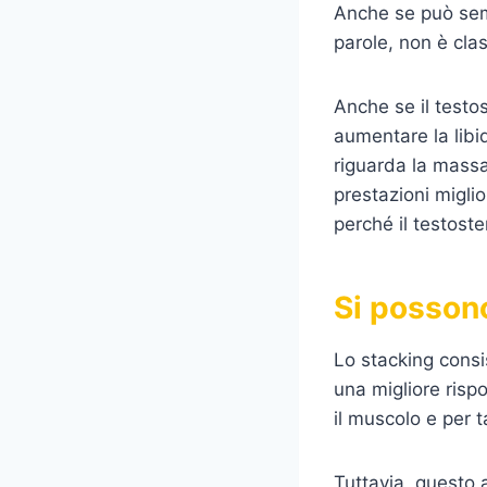
Anche se può semb
parole, non è cla
Anche se il testo
aumentare la libid
riguarda la massa 
prestazioni miglio
perché il testost
Si posson
Lo stacking consi
una migliore rispo
il muscolo e per t
Tuttavia, questo a