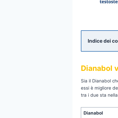
Indice dei c
Dianabol 
Sia il Dianabol c
essi è migliore del
tra i due sta nell
Dianabol