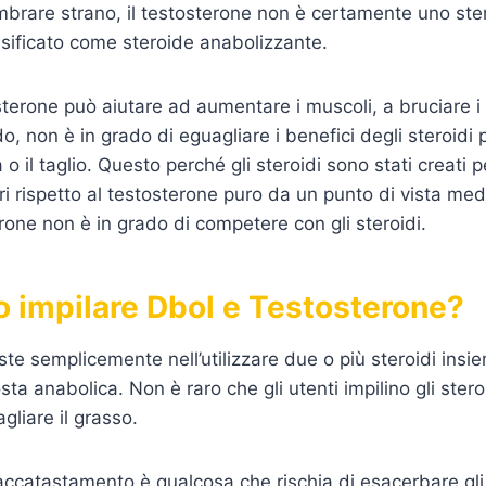
rare strano, il testosterone non è certamente uno stero
ssificato come steroide anabolizzante.
sterone può aiutare ad aumentare i muscoli, a bruciare i
o, non è in grado di eguagliare i benefici degli steroidi
o il taglio. Questo perché gli steroidi sono stati creati 
ri rispetto al testosterone puro da un punto di vista med
erone non è in grado di competere con gli steroidi.
o impilare Dbol e Testosterone?
ste semplicemente nell’utilizzare due o più steroidi insi
sta anabolica. Non è raro che gli utenti impilino gli ste
agliare il grasso.
ccatastamento è qualcosa che rischia di esacerbare gli ef