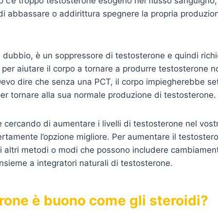
 c’è troppo testosterone esogeno nel flusso sanguigno, i
di abbassare o addirittura spegnere la propria produzio
a dubbio, è un soppressore di testosterone e quindi ric
o per aiutare il corpo a tornare a produrre testosterone 
Devo dire che senza una PCT, il corpo impiegherebbe se
per tornare alla sua normale produzione di testosterone.
 cercando di aumentare i livelli di testosterone nel vost
rtamente l’opzione migliore. Per aumentare il testoster
i altri metodi o modi che possono includere cambiamenti
 insieme a integratori naturali di testosterone.
erone è buono come gli steroidi?