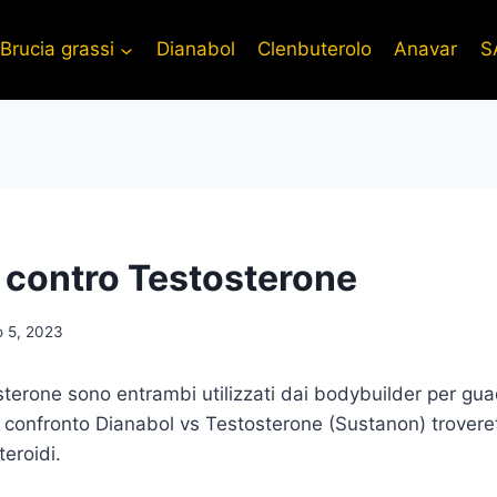
Brucia grassi
Dianabol
Clenbuterolo
Anavar
S
 contro Testosterone
o 5, 2023
terone sono entrambi utilizzati dai bodybuilder per gu
o confronto Dianabol vs Testosterone (Sustanon) trovere
teroidi.