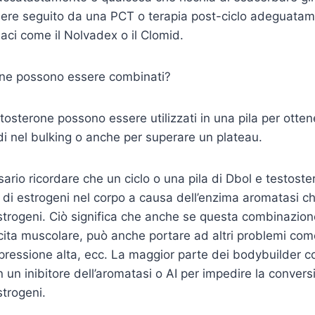
ere seguito da una PCT o terapia post-ciclo adeguatame
maci come il Nolvadex o il Clomid.
one possono essere combinati?
tosterone possono essere utilizzati in una pila per ottene
idi nel bulking o anche per superare un plateau.
sario ricordare che un ciclo o una pila di Dbol e testos
i di estrogeni nel corpo a causa dell’enzima aromatasi ch
strogeni. Ciò significa che anche se questa combinazion
cita muscolare, può anche portare ad altri problemi co
, pressione alta, ecc. La maggior parte dei bodybuilder
un inibitore dell’aromatasi o AI per impedire la convers
strogeni.