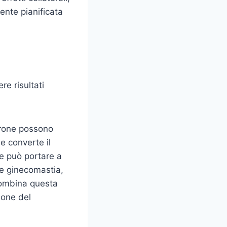
nte pianificata
re risultati
terone possono
e converte il
e può portare a
me ginecomastia,
 combina questa
ione del