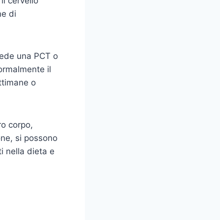
l cervello
ne di
hiede una PCT o
normalmente il
ttimane o
ro corpo,
one, si possono
 nella dieta e