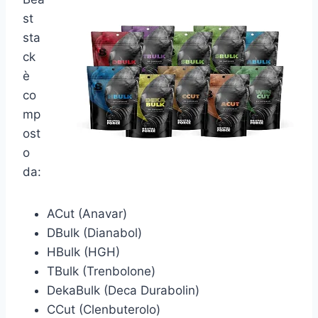
st
sta
ck
è
co
mp
ost
o
da:
ACut (Anavar)
DBulk (Dianabol)
HBulk (HGH)
TBulk (Trenbolone)
DekaBulk (Deca Durabolin)
CCut (Clenbuterolo)