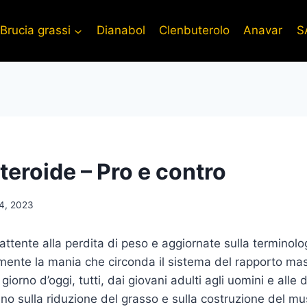
Brucia grassi
Dianabol
Clenbuterolo
Anavar
S
teroide – Pro e contro
4, 2023
ttente alla perdita di peso e aggiornate sulla terminolog
mente la mania che circonda il sistema del rapporto ma
iorno d’oggi, tutti, dai giovani adulti agli uomini e alle
ano sulla riduzione del grasso e sulla costruzione del mu