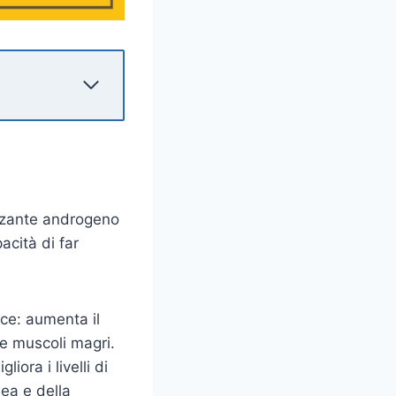
izzante androgeno
pacità di far
ice: aumenta il
re muscoli magri.
iora i livelli di
ea e della