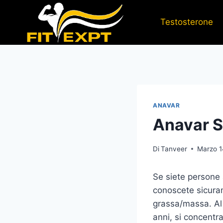
Salta
al
Testosterone
contenuto
ANAVAR
Anavar S
Di
Tanveer
Marzo 1
Se siete persone a
conoscete sicura
grassa/massa. Al g
anni, si concentr