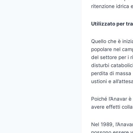
ritenzione idrica 
Utilizzato per tra
Quello che è inizi
popolare nel camp
del settore per i 
disturbi catabolici
perdita di massa 
ustioni e all’atte
Poiché l’Anavar è
avere effetti col
Nel 1989, l’Anavar
possono essere ve