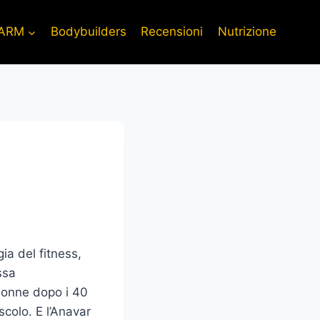
ARM
Bodybuilders
Recensioni
Nutrizione
ia del fitness,
ssa
 donne dopo i 40
scolo. E l’Anavar