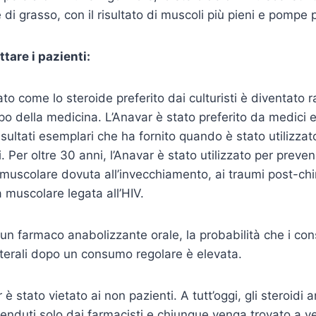
e di grasso, con il risultato di muscoli più pieni e pompe 
ttare i pazienti:
ato come lo steroide preferito dai culturisti è diventato
o della medicina. L’Anavar è stato preferito da medici e
risultati esemplari che ha fornito quando è stato utilizzato
. Per oltre 30 anni, l’Anavar è stato utilizzato per prevenir
muscolare dovuta all’invecchiamento, ai traumi post-chiru
sa muscolare legata all’HIV.
 un farmaco anabolizzante orale, la probabilità che i c
laterali dopo un consumo regolare è elevata.
 è stato vietato ai non pazienti. A tutt’oggi, gli steroidi 
nduti solo dai farmacisti e chiunque venga trovato a ven