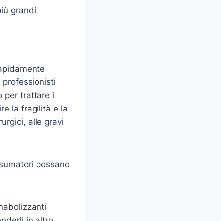
più grandi.
 rapidamente
 professionisti
 per trattare i
e la fragilità e la
rgici, alle gravi
onsumatori possano
anabolizzanti
derli in altro