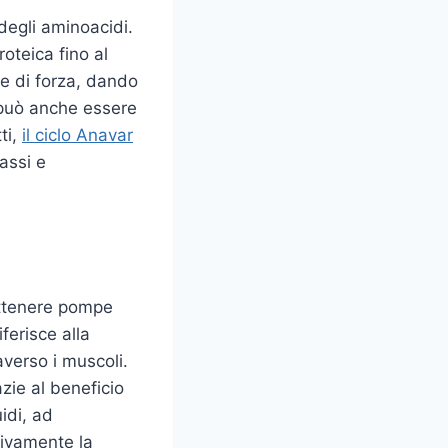
 degli aminoacidi.
oteica fino al
 e di forza, dando
r può anche essere
ti,
il ciclo Anavar
assi e
 ottenere pompe
ferisce alla
averso i muscoli.
zie al beneficio
idi, ad
tivamente la