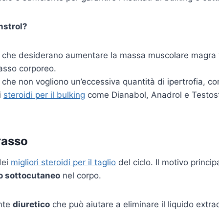
instrol?
r che desiderano aumentare la massa muscolare magra 
grasso corporeo.
 che non vogliono un’eccessiva quantità di ipertrofia, co
i
steroidi per il bulking
come Dianabol, Anadrol e Testos
rasso
dei
migliori steroidi per il taglio
del ciclo. Il motivo princi
so sottocutaneo
nel corpo.
ente
diuretico
che può aiutare a eliminare il liquido extrac