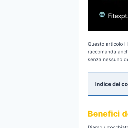
Questo articolo ill
raccomanda anche 
senza nessuno degl
Indice dei c
Benefici d
Diamo un’occhiata