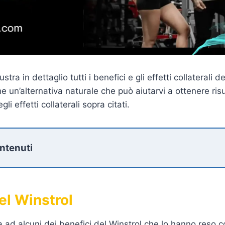
ustra in dettaglio tutti i benefici e gli effetti collaterali d
un’alternativa naturale che può aiutarvi a ottenere risul
i effetti collaterali sopra citati.
ontenuti
el Winstrol
 ad alcuni dei benefici del Winstrol che lo hanno reso co