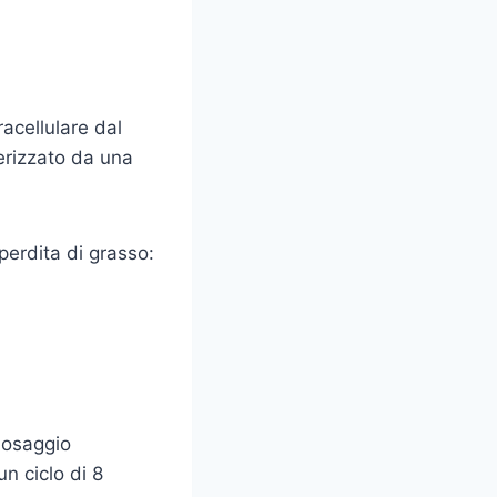
racellulare dal
terizzato da una
perdita di grasso:
 dosaggio
n ciclo di 8