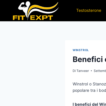
Salta
al
Testosterone
contenuto
WINSTROL
Benefici 
Di
Tanveer
Settemb
Winstrol o Stanoz
popolare tra i bo
I benefici del W