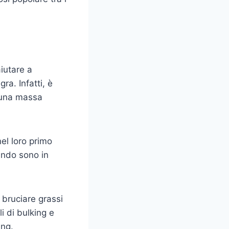
iutare a
a. Infatti, è
e una massa
el loro primo
uando sono in
 bruciare grassi
i di bulking e
ing.