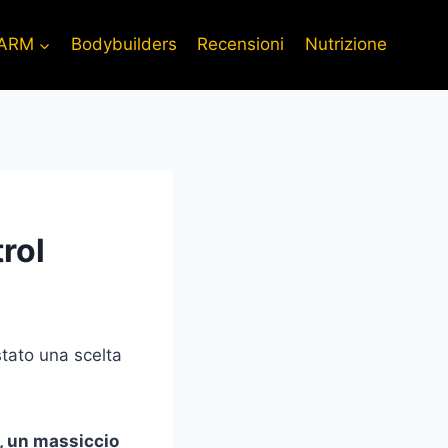
ARM
Bodybuilders
Recensioni
Nutrizione
trol
stato una scelta
, un massiccio