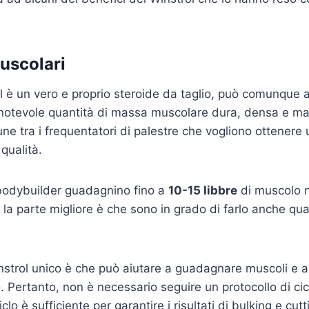
uscolari
 è un vero e proprio steroide da taglio, può comunque a
otevole quantità di massa muscolare dura, densa e magr
e tra i frequentatori di palestre che vogliono ottener
qualità.
 bodybuilder guadagnino fino a
10-15 libbre
di muscolo n
 e la parte migliore è che sono in grado di farlo anche q
strol unico è che può aiutare a guadagnare muscoli e a
 Pertanto, non è necessario seguire un protocollo di cicl
clo è sufficiente per garantire i risultati di bulking e cutt