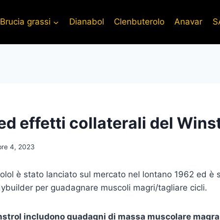
Brucia grassi
Dianabol
Clenbuterolo
Anavar
S
ed effetti collaterali del Wins
re 4, 2023
olol è stato lanciato sul mercato nel lontano 1962 ed è 
dybuilder per guadagnare muscoli magri/tagliare cicli.
instrol includono guadagni di massa muscolare magra