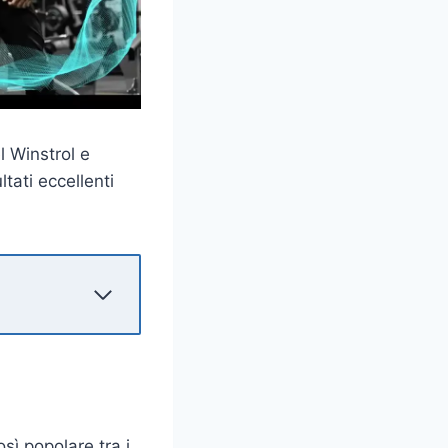
el Winstrol e
tati eccellenti
sì popolare tra i