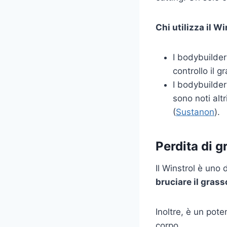
Chi utilizza il W
I bodybuilde
controllo il 
I bodybuilder
sono noti altr
(
Sustanon
).
Perdita di g
Il Winstrol è uno 
bruciare il gras
Inoltre, è un pot
corpo.